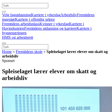
Velg fagutdanning
Karriere i yrkesfag
Arbeidsliv
Fremtidens
ingeniør
Karriere i offentlig sektor
Fremtidens arbeidsplass
Kvinner i yrkesfag
Karriere i
Havindustrien
Fremtidens utdanning og karriere
Karriere i
byggenæringen
HMS og arbeidsrett
Home
»
Fremtidens skole
»
Spleiselaget lærer elever om skatt og
arbeidsliv
Sponset
Spleiselaget lærer elever om skatt og
arbeidsliv