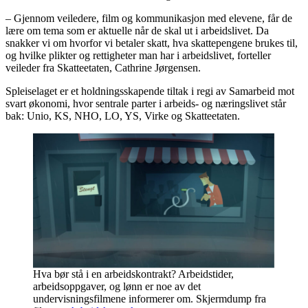
– Gjennom veiledere, film og kommunikasjon med elevene, får de
lære om tema som er aktuelle når de skal ut i arbeidslivet. Da
snakker vi om hvorfor vi betaler skatt, hva skattepengene brukes til,
og hvilke plikter og rettigheter man har i arbeidslivet, forteller
veileder fra Skatteetaten, Cathrine Jørgensen.
Spleiselaget er et holdningsskapende tiltak i regi av Samarbeid mot
svart økonomi, hvor sentrale parter i arbeids- og næringslivet står
bak: Unio, KS, NHO, LO, YS, Virke og Skatteetaten.
Hva bør stå i en arbeidskontrakt? Arbeidstider,
arbeidsoppgaver, og lønn er noe av det
undervisningsfilmene informerer om. Skjermdump fra