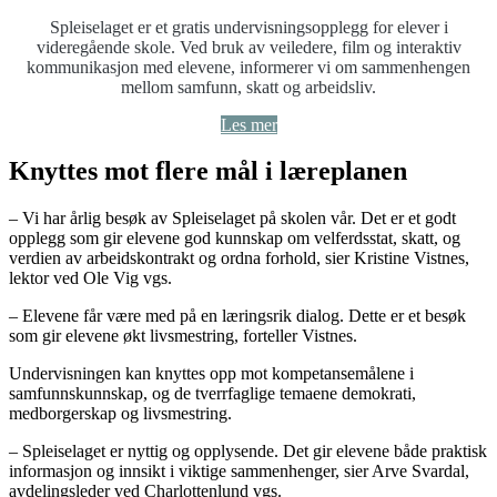
Spleiselaget er et gratis undervisningsopplegg for elever i
videregående skole. Ved bruk av veiledere, film og interaktiv
kommunikasjon med elevene, informerer vi om sammenhengen
mellom samfunn, skatt og arbeidsliv.
Les mer
Knyttes mot flere mål i læreplanen
– Vi har årlig besøk av Spleiselaget på skolen vår. Det er et godt
opplegg som gir elevene god kunnskap om velferdsstat, skatt, og
verdien av arbeidskontrakt og ordna forhold, sier Kristine Vistnes,
lektor ved Ole Vig vgs.
– Elevene får være med på en læringsrik dialog. Dette er et besøk
som gir elevene økt livsmestring, forteller Vistnes.
Undervisningen kan knyttes opp mot kompetansemålene i
samfunnskunnskap, og de tverrfaglige temaene demokrati,
medborgerskap og livsmestring.
– Spleiselaget er nyttig og opplysende. Det gir elevene både praktisk
informasjon og innsikt i viktige sammenhenger, sier Arve Svardal,
avdelingsleder ved Charlottenlund vgs.