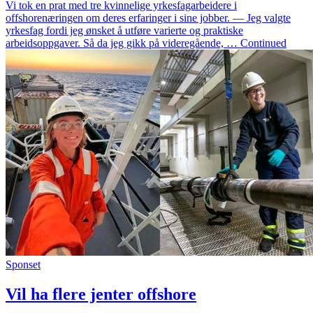
Vi tok en prat med tre kvinnelige yrkesfagarbeidere i
offshorenæringen om deres erfaringer i sine jobber. — Jeg valgte
yrkesfag fordi jeg ønsket å utføre varierte og praktiske
arbeidsoppgaver. Så da jeg gikk på videregående, … Continued
Sponset
Vil ha flere jenter offshore