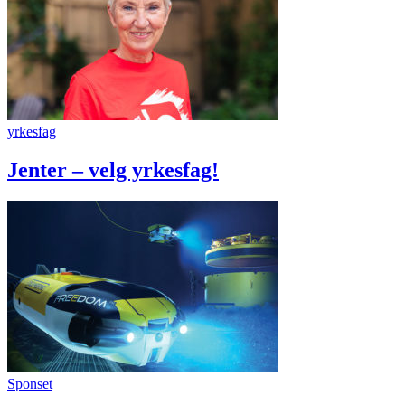
yrkesfag
Jenter – velg yrkesfag!
Sponset