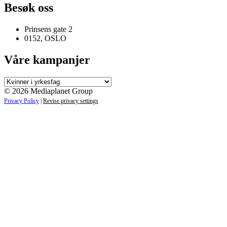
Besøk oss
Prinsens gate 2
0152, OSLO
Våre kampanjer
Våre
kampanjer
© 2026 Mediaplanet Group
Privacy Policy
|
Revise privacy settings