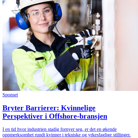
Sponset
Bryter Barrierer: Kvinnelige
Perspektiver i Offshore-bransjen
I en tid hvor industrien stadig fornyer seg, er det en økende
oppmerksomhet rundt kvinner i tekniske og yrkesfaglige stillinger.