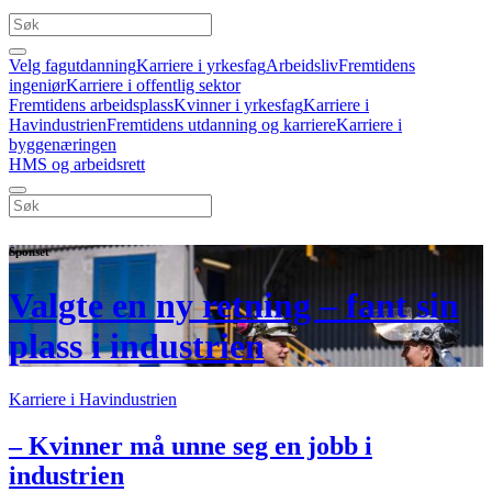
Velg fagutdanning
Karriere i yrkesfag
Arbeidsliv
Fremtidens
ingeniør
Karriere i offentlig sektor
Fremtidens arbeidsplass
Kvinner i yrkesfag
Karriere i
Havindustrien
Fremtidens utdanning og karriere
Karriere i
byggenæringen
HMS og arbeidsrett
Sponset
Valgte en ny retning – fant sin
plass i industrien
Karriere i Havindustrien
– Kvinner må unne seg en jobb i
industrien