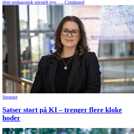
dem pedagogisk spesielt nye. … Continued
Sponset
Satser stort på KI – trenger flere kloke
hoder