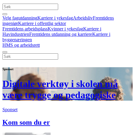
Velg fagutdanning
Karriere i yrkesfag
Arbeidsliv
Fremtidens
ingeniør
Karriere i offentlig sektor
Fremtidens arbeidsplass
Kvinner i yrkesfag
Karriere i
Havindustrien
Fremtidens utdanning og karriere
Karriere i
byggenæringen
HMS og arbeidsrett
Sponset
Digitale verktøy i skolen må
være trygge og pedagogiske
Sponset
Kom som du er