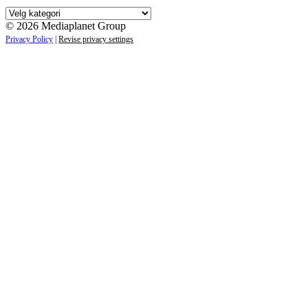
Våre
kampanjer
© 2026 Mediaplanet Group
Privacy Policy
|
Revise privacy settings