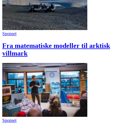
Sponset
Fra matematiske modeller til arktisk
villmark
Sponset