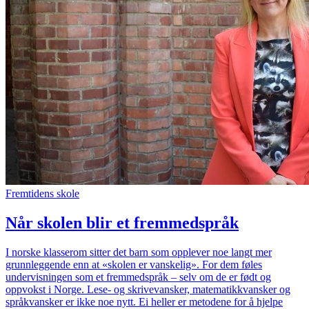
Fremtidens skole
Når skolen blir et fremmedspråk
I norske klasserom sitter det barn som opplever noe langt mer
grunnleggende enn at «skolen er vanskelig». For dem føles
undervisningen som et fremmedspråk – selv om de er født og
oppvokst i Norge. Lese- og skrivevansker, matematikkvansker og
språkvansker er ikke noe nytt. Ei heller er metodene for å hjelpe