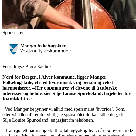
Sponset av:
Foto: Ingse Bjørø Sæthre
Nord for Bergen, i Alver kommune, ligger Manger
Folkehøgs
kule
, et sted hvor musikk og personlig vekst
harmoniserer. –Her oppmuntrer vi elevene til å utforske
interesser og behov, sier Silje
Louise
Spurkeland,
linjeleder for
Rytmisk Linje.
–Ved Manger begynner vi alltid med spørsmålet ‘hvorfor’. Som,
etter vår filosofi, er det viktigste spørsmålet du kan stille deg, sier
Silje Louise Spurkeland, engasjert fra telefonen.
–Tradisjonelt har mange blitt fortalt nøyaktig hva, når og hvordan de
skal lære. Men hos oss, innenfor våre rammeverk, oppfordrer vi