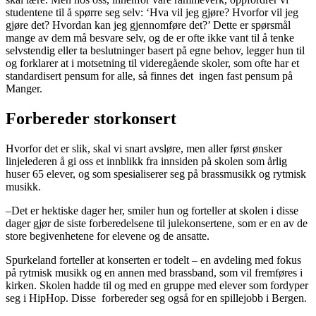
studentene til å spørre seg selv: ‘Hva vil jeg gjøre? Hvorfor vil jeg
gjøre det? Hvordan kan jeg gjennomføre det?’ Dette er spørsmål
mange av dem må besvare selv, og de er ofte ikke vant til å tenke
selvstendig eller ta beslutninger basert på egne behov, legger hun til
og forklarer at i motsetning til videregående skoler, som ofte har et
standardisert pensum for alle, så finnes det ingen fast pensum på
Manger.
Forbereder storkonsert
Hvorfor det er slik, skal vi snart avsløre, men aller først ønsker
linjelederen å gi oss et innblikk fra innsiden på skolen som årlig
huser 65 elever, og som spesialiserer seg på brassmusikk og rytmisk
musikk.
–Det er hektiske dager her, smiler hun og forteller at skolen i disse
dager gjør de siste forberedelsene til julekonsertene, som er en av de
store begivenhetene for elevene og de ansatte.
Spurkeland forteller at konserten er todelt – en avdeling med fokus
på rytmisk musikk og en annen med brassband, som vil fremføres i
kirken. Skolen hadde til og med en gruppe med elever som fordyper
seg i HipHop. Disse forbereder seg også for en spillejobb i Bergen.