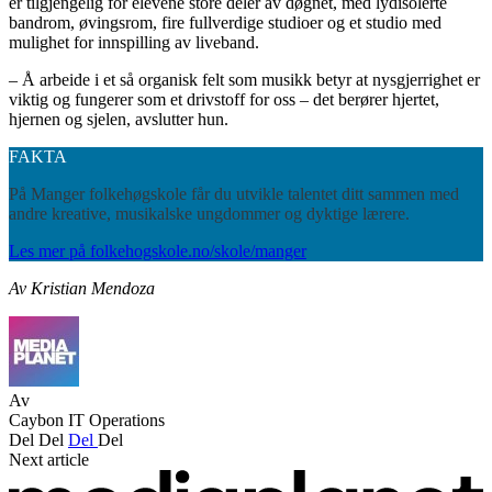
er tilgjengelig for elevene store deler av døgnet, med lydisolerte
bandrom, øvingsrom, fire fullverdige studioer og et studio med
mulighet for innspilling av liveband.
– Å arbeide i et så organisk felt som musikk betyr at nysgjerrighet er
viktig og fungerer som et drivstoff for oss – det berører hjertet,
hjernen og sjelen, avslutter hun.
FAKTA
På Manger folkehøgskole får du utvikle talentet ditt sammen med
andre kreative, musikalske ungdommer og dyktige lærere.
Les mer på folkehogskole.no/skole/manger
Av Kristian Mendoza
Av
Caybon IT Operations
Del
Del
Del
Del
Next article