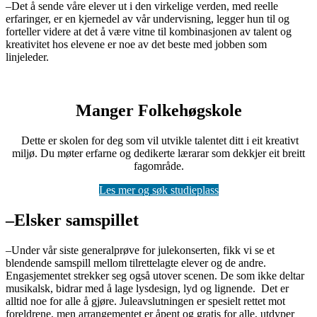
–Det å sende våre elever ut i den virkelige verden, med reelle
erfaringer, er en kjernedel av vår undervisning, legger hun til og
forteller videre at det å være vitne til kombinasjonen av talent og
kreativitet hos elevene er noe av det beste med jobben som
linjeleder.
Manger Folkehøgskole
Dette er skolen for deg som vil utvikle talentet ditt i eit kreativt
miljø. Du møter erfarne og dedikerte lærarar som dekkjer eit breitt
fagområde.
Les mer og søk studieplass
–Elsker samspillet
–Under vår siste generalprøve for julekonserten, fikk vi se et
blendende samspill mellom tilrettelagte elever og de andre.
Engasjementet strekker seg også utover scenen. De som ikke deltar
musikalsk, bidrar med å lage lysdesign, lyd og lignende. Det er
alltid noe for alle å gjøre. Juleavslutningen er spesielt rettet mot
foreldrene, men arrangementet er åpent og gratis for alle, utdyper