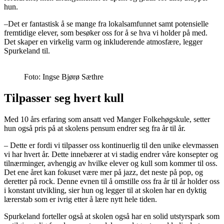
hun.
–Det er fantastisk å se mange fra lokalsamfunnet samt potensielle
fremtidige elever, som besøker oss for å se hva vi holder på med.
Det skaper en virkelig varm og inkluderende atmosfære, legger
Spurkeland til.
Foto: Ingse Bjørø Sæthre
Tilpasser seg hvert kull
Med 10 års erfaring som ansatt ved Manger Folkehøgskule, setter
hun også pris på at skolens pensum endrer seg fra år til år.
– Dette er fordi vi tilpasser oss kontinuerlig til den unike elevmassen
vi har hvert år. Dette innebærer at vi stadig endrer våre konsepter og
tilnærminger, avhengig av hvilke elever og kull som kommer til oss.
Det ene året kan fokuset være mer på jazz, det neste på pop, og
deretter på rock. Denne evnen til å omstille oss fra år til år holder oss
i konstant utvikling, sier hun og legger til at skolen har en dyktig
lærerstab som er ivrig etter å lære nytt hele tiden.
Spurkeland forteller også at skolen også har en solid utstyrspark som