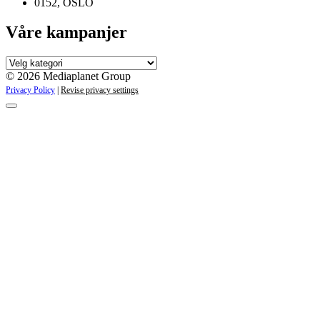
0152, OSLO
Våre kampanjer
Våre
kampanjer
© 2026 Mediaplanet Group
Privacy Policy
|
Revise privacy settings