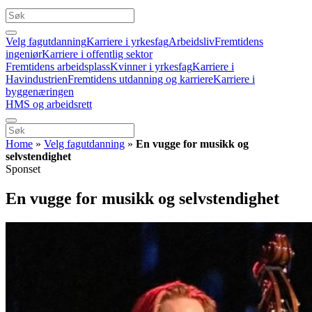
Velg fagutdanning
Karriere i yrkesfag
Arbeidsliv
Fremtidens
ingeniør
Karriere i offentlig sektor
Fremtidens arbeidsplass
Kvinner i yrkesfag
Karriere i
Havindustrien
Fremtidens utdanning og karriere
Karriere i
byggenæringen
HMS og arbeidsrett
Home
»
Velg fagutdanning
»
En vugge for musikk og
selvstendighet
Sponset
En vugge for musikk og selvstendighet