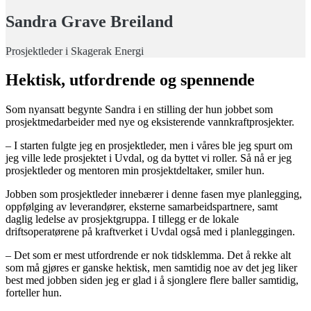
Sandra Grave Breiland
Prosjektleder i Skagerak Energi
Hektisk, utfordrende og spennende
Som nyansatt begynte Sandra i en stilling der hun jobbet som
prosjektmedarbeider med nye og eksisterende vannkraftprosjekter.
– I starten fulgte jeg en prosjektleder, men i våres ble jeg spurt om
jeg ville lede prosjektet i Uvdal, og da byttet vi roller. Så nå er jeg
prosjektleder og mentoren min prosjektdeltaker, smiler hun.
Jobben som prosjektleder innebærer i denne fasen mye planlegging,
oppfølging av leverandører, eksterne samarbeidspartnere, samt
daglig ledelse av prosjektgruppa. I tillegg er de lokale
driftsoperatørene på kraftverket i Uvdal også med i planleggingen.
– Det som er mest utfordrende er nok tidsklemma. Det å rekke alt
som må gjøres er ganske hektisk, men samtidig noe av det jeg liker
best med jobben siden jeg er glad i å sjonglere flere baller samtidig,
forteller hun.