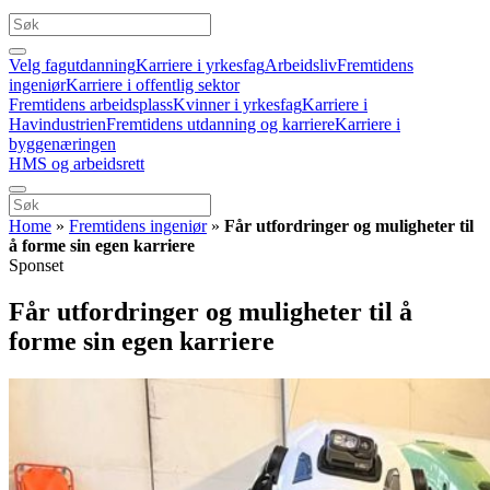
Velg fagutdanning
Karriere i yrkesfag
Arbeidsliv
Fremtidens
ingeniør
Karriere i offentlig sektor
Fremtidens arbeidsplass
Kvinner i yrkesfag
Karriere i
Havindustrien
Fremtidens utdanning og karriere
Karriere i
byggenæringen
HMS og arbeidsrett
Home
»
Fremtidens ingeniør
»
Får utfordringer og muligheter til
å forme sin egen karriere
Sponset
Får utfordringer og muligheter til å
forme sin egen karriere