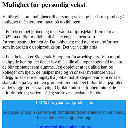
Mulighet for personlig vekst
Vi blir gitt store muligheter til personlig vekst og har i stor grad også
mulighet til å styre retningen på utviklingen.
– For eksempel jobbet jeg med vannkraftprosjekter frem til mars
2022, men fikk mulighet til å ta et engasjement som
forretningsutvikler i ett år. Da jobbet jeg med nyere energiformer
som hydrogen og solproduksjon. Det var veldig artig.
– I det hele tatt er Skagerak Energi en fin arbeidsplass. Vi har god
takhøyde her, og det det er lov til å stille alle typer spørsmål uten at
de blir oppfattet som dumme. Jeg opplever at jeg alltid kan be
kolleger om hjelp, de hjelper meg og vi ønsker hverandre vel. I
tillegg føles det meningsfylt å jobbe mot strategien vår som er at vi
skal jobbe på lag mot en grønnere fremtid. Det bidrar til at jeg føler
at det vi gjør er ekstra nyttig. Og ikke minst er jobben min både
utfordrende og variert, så jeg stortrives, avslutter Sandra.
100 % fornybar kraftproduksjon
Skagerak Energi skal være en framtidsrettet leverandør av ren energi
for velferd, vekst og utvikling.
Les mer på skagerakenergi.no