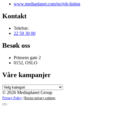
www.mediaplanet.com/no/job-listing
Kontakt
Telefon:
22 59 30 00
Besøk oss
Prinsens gate 2
0152, OSLO
Våre kampanjer
Våre
kampanjer
© 2026 Mediaplanet Group
Privacy Policy
|
Revise privacy settings