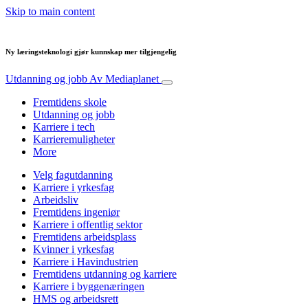
Skip to main content
Ny læringsteknologi gjør kunnskap mer tilgjengelig
Utdanning og jobb
Av Mediaplanet
Fremtidens skole
Utdanning og jobb
Karriere i tech
Karrieremuligheter
More
Velg fagutdanning
Karriere i yrkesfag
Arbeidsliv
Fremtidens ingeniør
Karriere i offentlig sektor
Fremtidens arbeidsplass
Kvinner i yrkesfag
Karriere i Havindustrien
Fremtidens utdanning og karriere
Karriere i byggenæringen
HMS og arbeidsrett