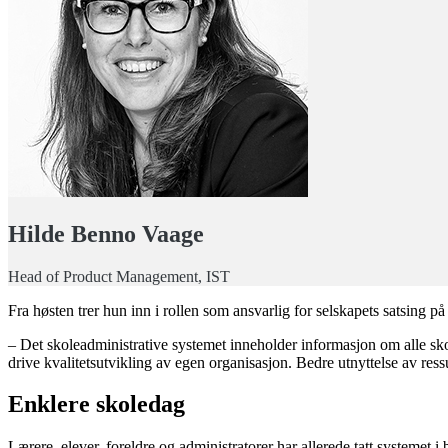
Hilde Benno Vaage
Head of Product Management, IST
Fra høsten trer hun inn i rollen som ansvarlig for selskapets satsing p
– Det skoleadministrative systemet inneholder informasjon om alle sko
drive kvalitetsutvikling av egen organisasjon. Bedre utnyttelse av ressu
Enklere skoledag
Lærere, elever, foreldre og administratorer har allerede tatt systemet 