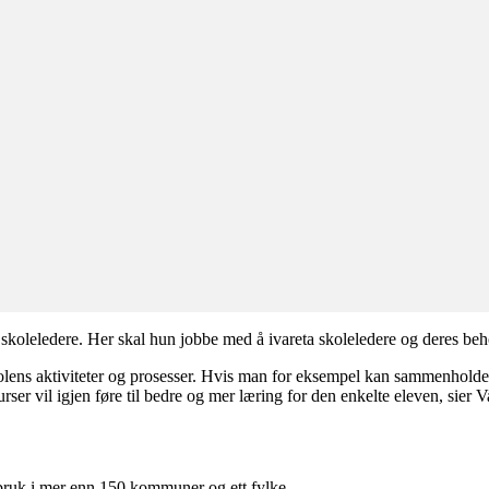
å skoleledere. Her skal hun jobbe med å ivareta skoleledere og deres beho
lens aktiviteter og prosesser. Hvis man for eksempel kan sammenholde ka
rser vil igjen føre til bedre og mer læring for den enkelte eleven, sier 
i bruk i mer enn 150 kommuner og ett fylke.