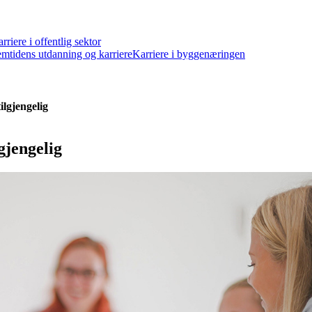
rriere i offentlig sektor
emtidens utdanning og karriere
Karriere i byggenæringen
lgjengelig
gjengelig