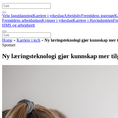
Velg fagutdanning
Karriere i yrkesfag
Arbeidsliv
Fremtidens ingeniør
Ka
Fremtidens arbeidsplass
Kvinner i yrkesfag
Karriere i Havindustrien
Fr
HMS og arbeidsrett
Home
»
Karriere i tech
»
Ny læringsteknologi gjør kunnskap mer ti
Sponset
Ny læringsteknologi gjør kunnskap mer til