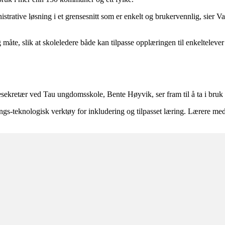
strative løsning i et grensesnitt som er enkelt og brukervennlig, sier 
lig måte, slik at skoleledere både kan tilpasse opplæringen til enkeltelever
lesekretær ved Tau ungdomsskole, Bente Høyvik, ser fram til å ta i bru
ngs-teknologisk verktøy for inkludering og tilpasset læring. Lærere med 