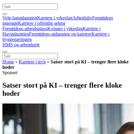
Velg fagutdanning
Karriere i yrkesfag
Arbeidsliv
Fremtidens
ingeniør
Karriere i offentlig sektor
Fremtidens arbeidsplass
Kvinner i yrkesfag
Karriere i
Havindustrien
Fremtidens utdanning og karriere
Karriere i
byggenæringen
HMS og arbeidsrett
Home
»
Karriere i tech
»
Satser stort på KI – trenger flere kloke
hoder
Sponset
Satser stort på KI – trenger flere kloke
hoder