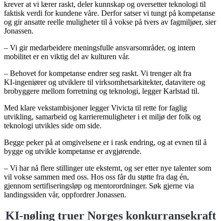
krever at vi lærer raskt, deler kunnskap og oversetter teknologi til
faktisk verdi for kundene våre. Derfor satser vi tungt på kompetanse
og gir ansatte reelle muligheter til å vokse på tvers av fagmiljøer, sier
Jonassen.
– Vi gir medarbeidere meningsfulle ansvarsområder, og intern
mobilitet er en viktig del av kulturen vår.
– Behovet for kompetanse endrer seg raskt. Vi trenger alt fra
KI‑ingeniører og utviklere til virksomhetsarkitekter, datavitere og
brobyggere mellom forretning og teknologi, legger Karlstad til.
Med klare vekstambisjoner legger Vivicta til rette for faglig
utvikling, samarbeid og karrieremuligheter i et miljø der folk og
teknologi utvikles side om side.
Begge peker på at omgivelsene er i rask endring, og at evnen til å
bygge og utvikle kompetanse er avgjørende.
– Vi har nå flere stillinger ute eksternt, og ser etter nye talenter som
vil vokse sammen med oss. Hos oss får du støtte fra dag én,
gjennom sertifiseringsløp og mentorordninger. Søk gjerne via
landingssiden vår, oppfordrer Jonassen.
KI‑nøling truer Norges konkurransekraft