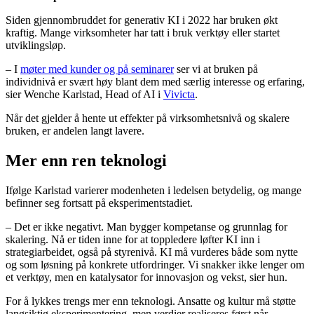
Siden gjennombruddet for generativ KI i 2022 har bruken økt
kraftig. Mange virksomheter har tatt i bruk verktøy eller startet
utviklingsløp.
– I
møter med kunder og på seminarer
ser vi at bruken på
individnivå er svært høy blant dem med særlig interesse og erfaring,
sier Wenche Karlstad, Head of AI i
Vivicta
.
Når det gjelder å hente ut effekter på virksomhetsnivå og skalere
bruken, er andelen langt lavere.
Mer enn ren teknologi
Ifølge Karlstad varierer modenheten i ledelsen betydelig, og mange
befinner seg fortsatt på eksperimentstadiet.
– Det er ikke negativt. Man bygger kompetanse og grunnlag for
skalering. Nå er tiden inne for at toppledere løfter KI inn i
strategiarbeidet, også på styrenivå. KI må vurderes både som nytte
og som løsning på konkrete utfordringer. Vi snakker ikke lenger om
et verktøy, men en katalysator for innovasjon og vekst, sier hun.
For å lykkes trengs mer enn teknologi. Ansatte og kultur må støtte
langsiktig eksperimentering, men verdier realiseres først når