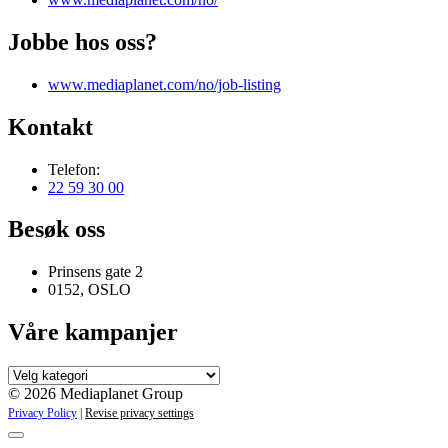
Jobbe hos oss?
www.mediaplanet.com/no/job-listing
Kontakt
Telefon:
22 59 30 00
Besøk oss
Prinsens gate 2
0152, OSLO
Våre kampanjer
Våre
kampanjer
© 2026 Mediaplanet Group
Privacy Policy
|
Revise privacy settings