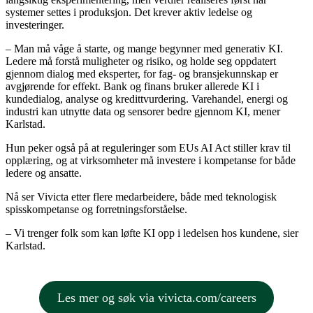
systemer settes i produksjon. Det krever aktiv ledelse og
investeringer.
– Man må våge å starte, og mange begynner med generativ KI.
Ledere må forstå muligheter og risiko, og holde seg oppdatert
gjennom dialog med eksperter, for fag- og bransjekunnskap er
avgjørende for effekt. Bank og finans bruker allerede KI i
kundedialog, analyse og kredittvurdering. Varehandel, energi og
industri kan utnytte data og sensorer bedre gjennom KI, mener
Karlstad.
Hun peker også på at reguleringer som EUs AI Act stiller krav til
opplæring, og at virksomheter må investere i kompetanse for både
ledere og ansatte.
Nå ser Vivicta etter flere medarbeidere, både med teknologisk
spisskompetanse og forretningsforståelse.
– Vi trenger folk som kan løfte KI opp i ledelsen hos kundene, sier
Karlstad.
Les mer og søk via vivicta.com/careers