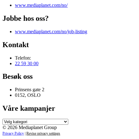
www.mediaplanet.com/no/
Jobbe hos oss?
www.mediaplanet.com/no/job-listing
Kontakt
Telefon:
22 59 30 00
Besøk oss
Prinsens gate 2
0152, OSLO
Våre kampanjer
Våre
kampanjer
© 2026 Mediaplanet Group
Privacy Policy
|
Revise privacy settings