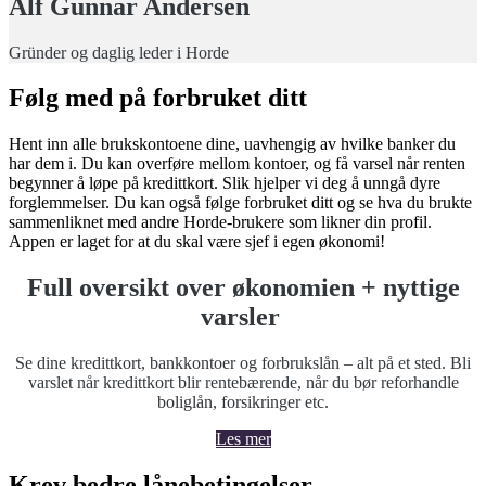
Alf Gunnar Andersen
Gründer og daglig leder i Horde
Følg med på forbruket ditt
Hent inn alle brukskontoene dine, uavhengig av hvilke banker du
har dem i. Du kan overføre mellom kontoer, og få varsel når renten
begynner å løpe på kredittkort. Slik hjelper vi deg å unngå dyre
forglemmelser. Du kan også følge forbruket ditt og se hva du brukte
sammenliknet med andre Horde-brukere som likner din profil.
Appen er laget for at du skal være sjef i egen økonomi!
Full oversikt over økonomien + nyttige
varsler
Se dine kredittkort, bankkontoer og forbrukslån – alt på et sted. Bli
varslet når kredittkort blir rentebærende, når du bør reforhandle
boliglån, forsikringer etc.
Les mer
Krev bedre lånebetingelser