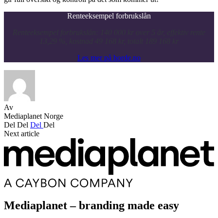
Renteeksempel forbrukslån
Renteeksempel forbrukslån: 140 000 kr over 5 år, effektiv rente
13,29 %, kostnad 49 168 kr, totalt 189 168 kr
Les mer på horde.no
Av
Mediaplanet Norge
Del
Del
Del
Del
Next article
Mediaplanet – branding made easy