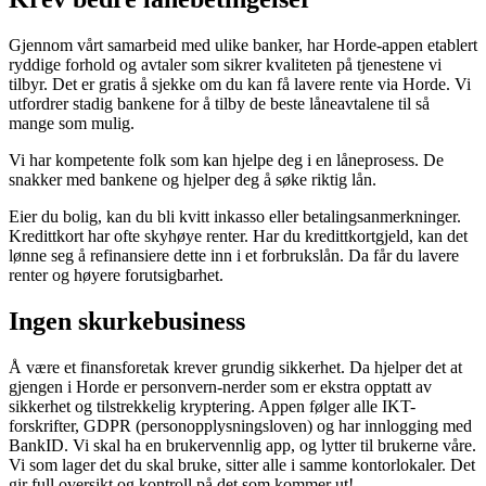
Gjennom vårt samarbeid med ulike banker, har Horde-appen etablert
ryddige forhold og avtaler som sikrer kvaliteten på tjenestene vi
tilbyr. Det er gratis å sjekke om du kan få lavere rente via Horde. Vi
utfordrer stadig bankene for å tilby de beste låneavtalene til så
mange som mulig.
Vi har kompetente folk som kan hjelpe deg i en låneprosess. De
snakker med bankene og hjelper deg å søke riktig lån.
Eier du bolig, kan du bli kvitt inkasso eller betalingsanmerkninger.
Kredittkort har ofte skyhøye renter. Har du kredittkortgjeld, kan det
lønne seg å refinansiere dette inn i et forbrukslån. Da får du lavere
renter og høyere forutsigbarhet.
Ingen skurkebusiness
Å være et finansforetak krever grundig sikkerhet. Da hjelper det at
gjengen i Horde er personvern-nerder som er ekstra opptatt av
sikkerhet og tilstrekkelig kryptering. Appen følger alle IKT-
forskrifter, GDPR (personopplysningsloven) og har innlogging med
BankID. Vi skal ha en brukervennlig app, og lytter til brukerne våre.
Vi som lager det du skal bruke, sitter alle i samme kontorlokaler. Det
gir full oversikt og kontroll på det som kommer ut!