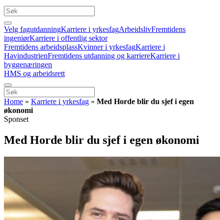
Velg fagutdanning
Karriere i yrkesfag
Arbeidsliv
Fremtidens
ingeniør
Karriere i offentlig sektor
Fremtidens arbeidsplass
Kvinner i yrkesfag
Karriere i
Havindustrien
Fremtidens utdanning og karriere
Karriere i
byggenæringen
HMS og arbeidsrett
Home
»
Karriere i yrkesfag
»
Med Horde blir du sjef i egen
økonomi
Sponset
Med Horde blir du sjef i egen økonomi