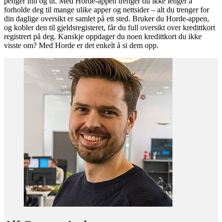
penger inn og ut. Med Horde-appen trenger du ikke lenger å
forholde deg til mange ulike apper og nettsider – alt du trenger for
din daglige oversikt er samlet på ett sted. Bruker du Horde-appen,
og kobler den til gjeldsregisteret, får du full oversikt over kredittkort
registrert på deg. Kanskje oppdager du noen kredittkort du ikke
visste om? Med Horde er det enkelt å si dem opp.