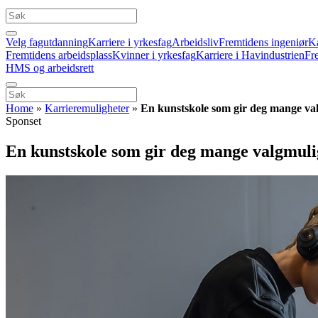
Velg fagutdanning
Karriere i yrkesfag
Arbeidsliv
Fremtidens ingeniør
Ka
Fremtidens arbeidsplass
Kvinner i yrkesfag
Karriere i Havindustrien
Fr
HMS og arbeidsrett
Home
»
Karrieremuligheter
»
En kunstskole som gir deg mange va
Sponset
En kunstskole som gir deg mange valgmuli