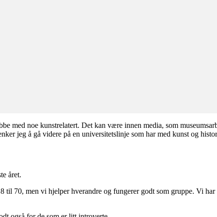
jobbe med noe kunstrelatert. Det kan være innen media, som museumsarbe
nker jeg å gå videre på en universitetslinje som har med kunst og historie
te året.
ra 18 til 70, men vi hjelper hverandre og fungerer godt som gruppe. Vi 
odt også for de som er litt introverte.