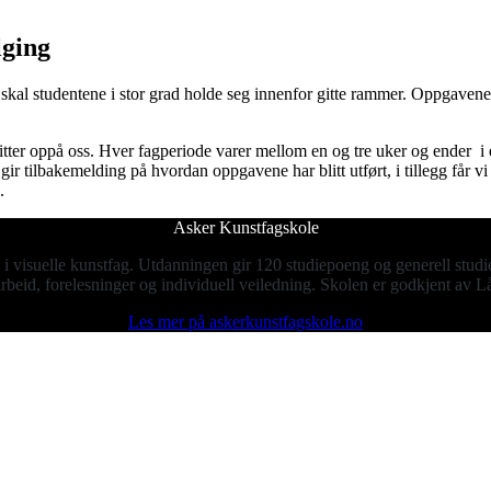
lging
a skal studentene i stor grad holde seg innenfor gitte rammer. Oppgavene 
sitter oppå oss. Hver fagperiode varer mellom en og tre uker og ender
gir tilbakemelding på hvordan oppgavene har blitt utført, i tillegg får vi
.
Asker Kunstfagskole
 i visuelle kunstfag. Utdanningen gir 120 studiepoeng og generell stu
 arbeid, forelesninger og individuell veiledning. Skolen er godkjent av
Les mer på askerkunstfagskole.no