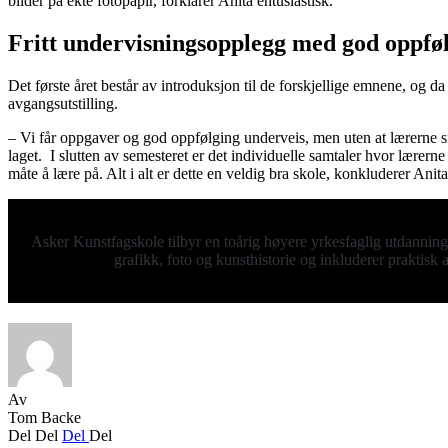
bilder på ekte fotopapir, forklarer Anita entusiastisk.
Fritt undervisningsopplegg med god oppfø
Det første året består av introduksjon til de forskjellige emnene, og d
avgangsutstilling.
– Vi får oppgaver og god oppfølging underveis, men uten at lærerne 
laget. I slutten av semesteret er det individuelle samtaler hvor lærerne 
måte å lære på. Alt i alt er dette en veldig bra skole, konkluderer Anita
Asker Kunstfagskole tilbyr en toårig høyere yrkesfaglig utdanning
grafikk, foto og kunsthistorie og inkluderer praktisk
Av
Tom Backe
Del
Del
Del
Del