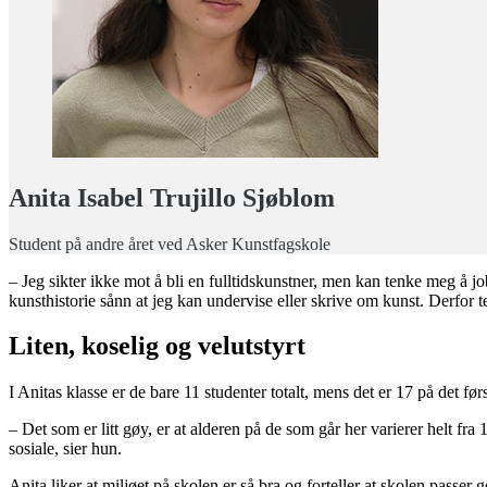
Anita Isabel Trujillo Sjøblom
Student på andre året ved Asker Kunstfagskole
– Jeg sikter ikke mot å bli en fulltidskunstner, men kan tenke meg å 
kunsthistorie sånn at jeg kan undervise eller skrive om kunst. Derfor te
Liten, koselig og velutstyrt
I Anitas klasse er de bare 11 studenter totalt, mens det er 17 på det førs
– Det som er litt gøy, er at alderen på de som går her varierer helt f
sosiale, sier hun.
Anita liker at miljøet på skolen er så bra og forteller at skolen passer g