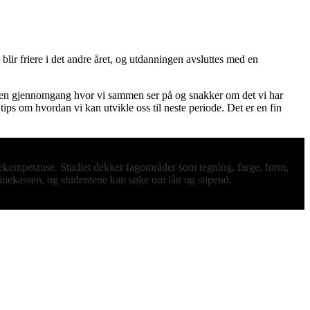
blir friere i det andre året, og utdanningen avsluttes med en
 i en gjennomgang hvor vi sammen ser på og snakker om det vi har
 tips om hvordan vi kan utvikle oss til neste periode. Det er en fin
diekompetanse. Studiet dekker fagområder som tegning, farge, form,
 Lånekassen, og studentene kan søke om lån og stipend.