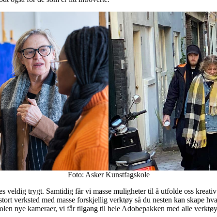
Foto: Asker Kunstfagskole
øles veldig trygt. Samtidig får vi masse muligheter til å utfolde oss krea
stort verksted med masse forskjellig verktøy så du nesten kan skape hva d
olen nye kameraer, vi får tilgang til hele Adobepakken med alle verktøye