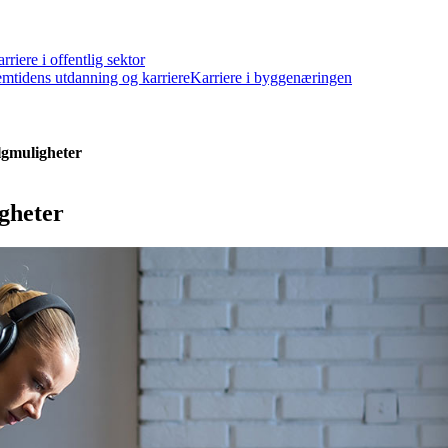
rriere i offentlig sektor
emtidens utdanning og karriere
Karriere i byggenæringen
lgmuligheter
gheter