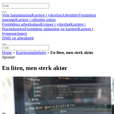
Velg fagutdanning
Karriere i yrkesfag
Arbeidsliv
Fremtidens
ingeniør
Karriere i offentlig sektor
Fremtidens arbeidsplass
Kvinner i yrkesfag
Karriere i
Havindustrien
Fremtidens utdanning og karriere
Karriere i
byggenæringen
HMS og arbeidsrett
Home
»
Karrieremuligheter
»
En liten, men sterk aktør
Sponset
En liten, men sterk aktør