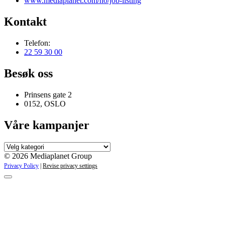
www.mediaplanet.com/no/job-listing
Kontakt
Telefon:
22 59 30 00
Besøk oss
Prinsens gate 2
0152, OSLO
Våre kampanjer
Våre
kampanjer
© 2026 Mediaplanet Group
Privacy Policy
|
Revise privacy settings