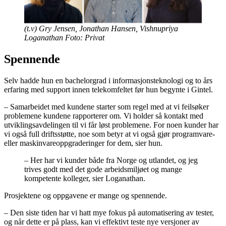
(t.v) Gry Jensen, Jonathan Hansen, Vishnupriya
Loganathan Foto: Privat
Spennende
Selv hadde hun en bachelorgrad i informasjonsteknologi og to års
erfaring med support innen telekomfeltet før hun begynte i Gintel.
– Samarbeidet med kundene starter som regel med at vi feilsøker
problemene kundene rapporterer om. Vi holder så kontakt med
utviklingsavdelingen til vi får løst problemene. For noen kunder har
vi også full driftsstøtte, noe som betyr at vi også gjør programvare-
eller maskinvareoppgraderinger for dem, sier hun.
– Her har vi kunder både fra Norge og utlandet, og jeg
trives godt med det gode arbeidsmiljøet og mange
kompetente kolleger, sier Loganathan.
Prosjektene og oppgavene er mange og spennende.
– Den siste tiden har vi hatt mye fokus på automatisering av tester,
og når dette er på plass, kan vi effektivt teste nye versjoner av