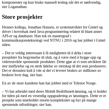
komponenter og kun bruke manuell testing når det er nødvendig,
sier Loganathan.
Store prosjekter
Hennes kollega, Jonathan Hansen, er systemutvikler for Gintel og
driver i hovedsak med Java-programmering relatert til blant annet
API-er og databaser. Han tok en mastergrad i
kommunikasjonsteknologi ved NTNU i 2016 og har jobbet i Gintel
siden.
– Det er veldig interessant å få muligheten til å delta i store
prosjekter fra begynnelse til slutt, og å være med å bygge opp og
videreutvikle spennende produkter. Dette gjør at vi som utviklere får
stor innflytelse og en sterk følelse av eierskap til det som produseres.
Det er dessuten kult å vite at det vi leverer brukes av millioner av
brukere hver dag, sier han.
En av de store kundene han har jobbet med er Telenor Norge.
– Vi har arbeidet med deres Mobilt Bedriftsnett-løsning, og vi holder
for tiden på med en vesentlig oppgradering av løsningen. Dette er et
prosjekt som inneholder enorm kompleksitet og byr på mange
spennende utfordringer, sier han.