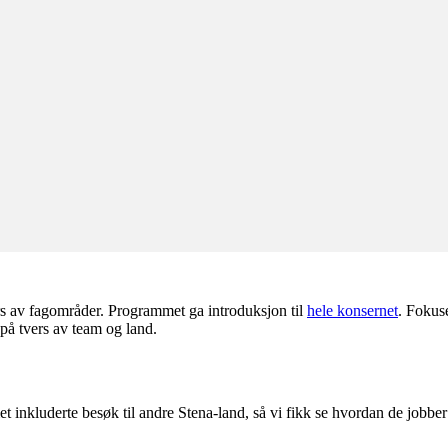
rs av fagområder. Programmet ga introduksjon til
hele konsernet
. Fokuse
 på tvers av team og land.
kluderte besøk til andre Stena-land, så vi fikk se hvordan de jobber 