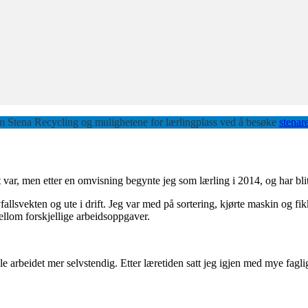
 Stena Recycling og mulighetene for lærlingplass ved å besøke
stenar
var, men etter en omvisning begynte jeg som lærling i 2014, og har blit
vfallsvekten og ute i drift. Jeg var med på sortering, kjørte maskin og fi
mellom forskjellige arbeidsoppgaver.
 arbeidet mer selvstendig. Etter læretiden satt jeg igjen med mye faglig 