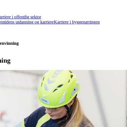
rriere i offentlig sektor
emtidens utdanning og karriere
Karriere i byggenæringen
jenvinning
ning