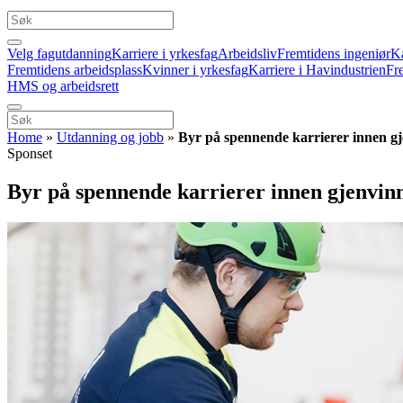
Velg fagutdanning
Karriere i yrkesfag
Arbeidsliv
Fremtidens ingeniør
Ka
Fremtidens arbeidsplass
Kvinner i yrkesfag
Karriere i Havindustrien
Fr
HMS og arbeidsrett
Home
»
Utdanning og jobb
»
Byr på spennende karrierer innen g
Sponset
Byr på spennende karrierer innen gjenvin