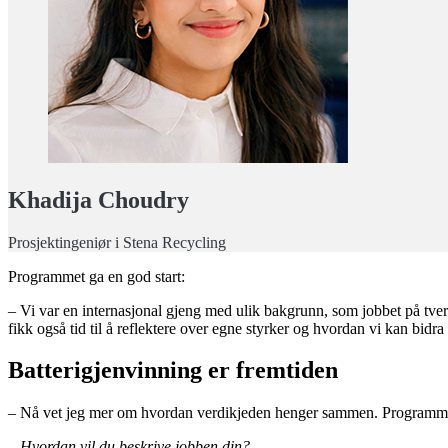
Khadija Choudry
Prosjektingeniør i Stena Recycling
Programmet ga en god start:
– Vi var en internasjonal gjeng med ulik bakgrunn, som jobbet på tve
fikk også tid til å reflektere over egne styrker og hvordan vi kan bidra
Batterigjenvinning er fremtiden
– Nå vet jeg mer om hvordan verdikjeden henger sammen. Programmet in
– Hvordan vil du beskrive jobben din?