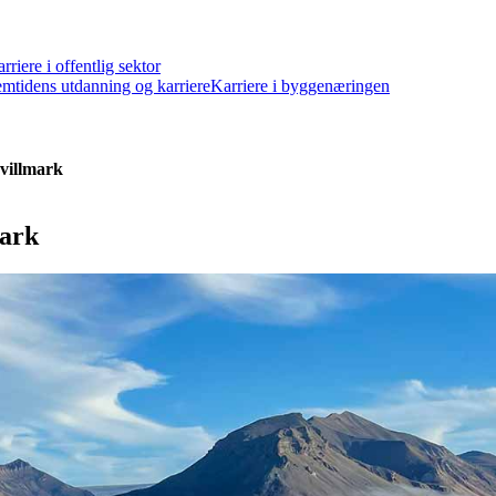
rriere i offentlig sektor
emtidens utdanning og karriere
Karriere i byggenæringen
 villmark
mark