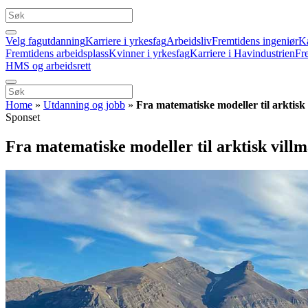
Velg fagutdanning
Karriere i yrkesfag
Arbeidsliv
Fremtidens ingeniør
Ka
Fremtidens arbeidsplass
Kvinner i yrkesfag
Karriere i Havindustrien
Fr
HMS og arbeidsrett
Home
»
Utdanning og jobb
»
Fra matematiske modeller til arktisk
Sponset
Fra matematiske modeller til arktisk vill