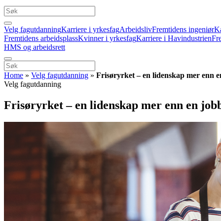
Velg fagutdanning
Karriere i yrkesfag
Arbeidsliv
Fremtidens ingeniør
Ka
Fremtidens arbeidsplass
Kvinner i yrkesfag
Karriere i Havindustrien
Fr
HMS og arbeidsrett
Home
»
Velg fagutdanning
»
Frisøryrket – en lidenskap mer enn e
Velg fagutdanning
Frisøryrket – en lidenskap mer enn en job