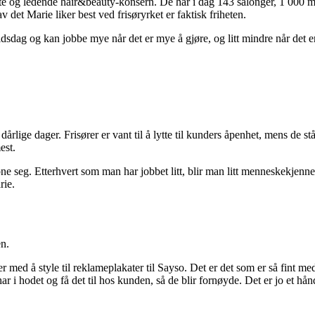
te og ledende hair&beauty-konsern. De har i dag 143 salonger, 1 000 med
 det Marie liker best ved frisøryrket er faktisk friheten.
eidsdag og kan jobbe mye når det er mye å gjøre, og litt mindre når det e
dårlige dager. Frisører er vant til å lytte til kunders åpenhet, mens de s
est.
 åpne seg. Etterhvert som man har jobbet litt, blir man litt menneskekjenn
rie.
en.
er med å style til reklameplakater til Sayso. Det er det som er så fint me
har i hodet og få det til hos kunden, så de blir fornøyde. Det er jo et hå