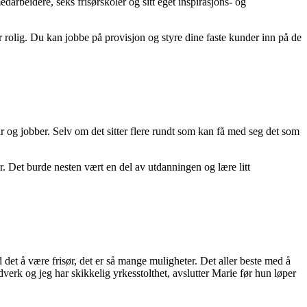
arbeidere, seks frisørskoler og sitt eget inspirasjons- og
r rolig. Du kan jobbe på provisjon og styre dine faste kunder inn på de
tår og jobber. Selv om det sitter flere rundt som kan få med seg det som
er. Det burde nesten vært en del av utdanningen og lære litt
d det å være frisør, det er så mange muligheter. Det aller beste med å
ndverk og jeg har skikkelig yrkesstolthet, avslutter Marie før hun løper