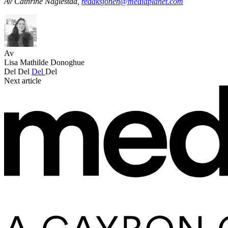
Av Cathrine Naglestad,
redaksjonen@mediaplanet.com
Av
Lisa Mathilde Donoghue
Del
Del
Del
Del
Next article