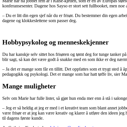
Marie har nå jobbet fem år i Raise-kjeden, som er en av Europas størs
konferansesenter. Dagene hos Sayso er stort sett fullbooket, men noe av
– Du er litt din egen sjef når du er frisør. Du bestemmer din egen arb
dagene og klokkeslettene som passer deg.
Hobbypsykolog og menneskekjenner
Du har kanskje selv sittet hos frisøren og tømt deg for tunge tanker på 
blir sagt, så kan det være godt å snakke med en som ikke er deg nærm
– Ja det er mange som får en tillitt. Det oppfattes som et trygt sted å
pedagogikk og psykologi. Det er mange som har hatt tøffe liv, sier Ma
Mange muligheter
Selv om Marie har fulle lister, så gjør hun enda mer enn å stå i salong
– Jeg er så heldig at jeg er med i et kreativt team som blant annet jobb
være frisør er at jeg kan være kreativ og klarer å utføre den ideen jeg 
til dagens første kunde.