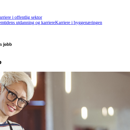
rriere i offentlig sektor
emtidens utdanning og karriere
Karriere i byggenæringen
n jobb
b