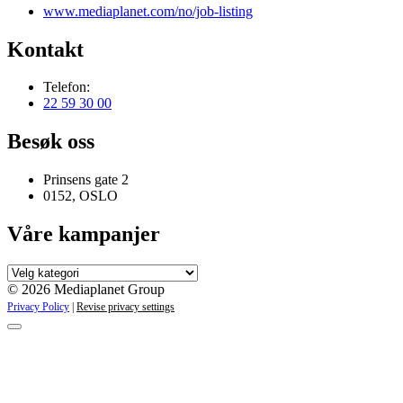
www.mediaplanet.com/no/job-listing
Kontakt
Telefon:
22 59 30 00
Besøk oss
Prinsens gate 2
0152, OSLO
Våre kampanjer
Våre
kampanjer
© 2026 Mediaplanet Group
Privacy Policy
|
Revise privacy settings