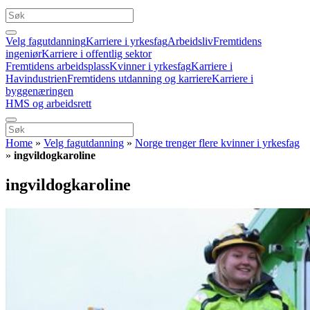
Velg fagutdanning
Karriere i yrkesfag
Arbeidsliv
Fremtidens
ingeniør
Karriere i offentlig sektor
Fremtidens arbeidsplass
Kvinner i yrkesfag
Karriere i
Havindustrien
Fremtidens utdanning og karriere
Karriere i
byggenæringen
HMS og arbeidsrett
Home
»
Velg fagutdanning
»
Norge trenger flere kvinner i yrkesfag
»
ingvildogkaroline
ingvildogkaroline