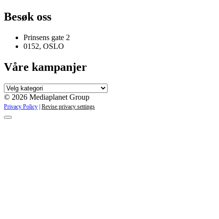
Besøk oss
Prinsens gate 2
0152, OSLO
Våre kampanjer
Våre
kampanjer
© 2026 Mediaplanet Group
Privacy Policy
|
Revise privacy settings