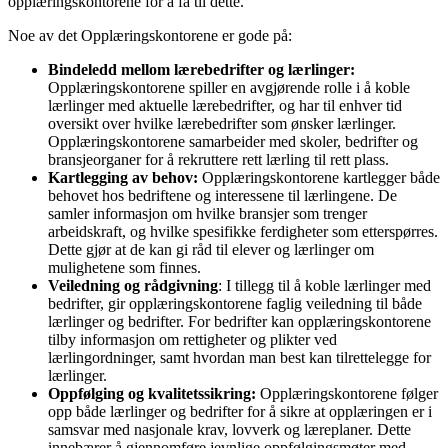
opplæringskontorene for å få til dette.
Noe av det Opplæringskontorene er gode på:
Bindeledd mellom lærebedrifter og lærlinger:
Opplæringskontorene spiller en avgjørende rolle i å koble
lærlinger med aktuelle lærebedrifter, og har til enhver tid
oversikt over hvilke lærebedrifter som ønsker lærlinger.
Opplæringskontorene samarbeider med skoler, bedrifter og
bransjeorganer for å rekruttere rett lærling til rett plass.
Kartlegging av behov:
Opplæringskontorene kartlegger både
behovet hos bedriftene og interessene til lærlingene. De
samler informasjon om hvilke bransjer som trenger
arbeidskraft, og hvilke spesifikke ferdigheter som etterspørres.
Dette gjør at de kan gi råd til elever og lærlinger om
mulighetene som finnes.
Veiledning og rådgivning
: I tillegg til å koble lærlinger med
bedrifter, gir opplæringskontorene faglig veiledning til både
lærlinger og bedrifter. For bedrifter kan opplæringskontorene
tilby informasjon om rettigheter og plikter ved
lærlingordninger, samt hvordan man best kan tilrettelegge for
lærlinger.
Oppfølging og kvalitetssikring:
Opplæringskontorene følger
opp både lærlinger og bedrifter for å sikre at opplæringen er i
samsvar med nasjonale krav, lovverk og læreplaner. Dette
innebærer å gjennomføre jevnlige oppfølgingsmøter med