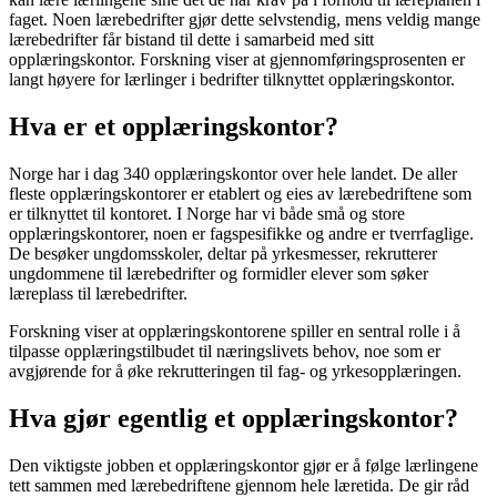
faget. Noen lærebedrifter gjør dette selvstendig, mens veldig mange
lærebedrifter får bistand til dette i samarbeid med sitt
opplæringskontor. Forskning viser at gjennomføringsprosenten er
langt høyere for lærlinger i bedrifter tilknyttet opplæringskontor.
Hva er et opplæringskontor?
Norge har i dag 340 opplæringskontor over hele landet. De aller
fleste opplæringskontorer er etablert og eies av lærebedriftene som
er tilknyttet til kontoret. I Norge har vi både små og store
opplæringskontorer, noen er fagspesifikke og andre er tverrfaglige.
De besøker ungdomsskoler, deltar på yrkesmesser, rekrutterer
ungdommene til lærebedrifter og formidler elever som søker
læreplass til lærebedrifter.
Forskning viser at opplæringskontorene spiller en sentral rolle i å
tilpasse opplæringstilbudet til næringslivets behov, noe som er
avgjørende for å øke rekrutteringen til fag- og yrkesopplæringen.
Hva gjør egentlig et opplæringskontor?
Den viktigste jobben et opplæringskontor gjør er å følge lærlingene
tett sammen med lærebedriftene gjennom hele læretida. De gir råd