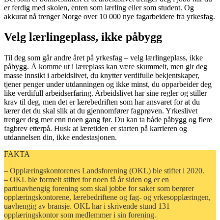
er ferdig med skolen, enten som lærling eller som student. Og
akkurat nå trenger Norge over 10 000 nye fagarbeidere fra yrkesfag.
Velg lærlingeplass, ikke påbygg
Til deg som går andre året på yrkesfag – velg lærlingeplass, ikke
påbygg. Å komme ut i læreplass kan være skummelt, men gir deg
masse innsikt i arbeidslivet, du knytter verdifulle bekjentskaper,
tjener penger under utdanningen og ikke minst, du opparbeider deg
like verdifull arbeidserfaring. Arbeidslivet har sine regler og stiller
krav til deg, men det er lærebedriften som har ansvaret for at du
lærer det du skal slik at du gjennomfører fagprøven. Yrkeslivet
trenger deg mer enn noen gang før. Du kan ta både påbygg og flere
fagbrev etterpå. Husk at læretiden er starten på karrieren og
utdannelsen din, ikke endestasjonen.
FAKTA
– Opplæringskontorenes Landsforening (OKL) ble stiftet i 2020.
– OKL ble formelt stiftet for noen få år siden og er en
partiuavhengig forening som skal jobbe for saker som berører
opplæringskontorene, lærebedriftene og fag- og yrkesopplæringen,
uavhengig av bransje. OKL har i skrivende stund 131
opplæringskontor som medlemmer i sin forening.