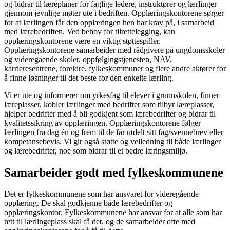
og bidrar til læreplaner for faglige ledere, instruktører og lærlinger
gjennom jevnlige møter ute i bedriften. Opplæringskontorene sørger
for at lærlingen får den opplæringen hen har krav på, i samarbeid
med lærebedriften. Ved behov for tilrettelegging, kan
opplæringskontorene være en viktig støttespiller.
Opplæringskontorene samarbeider med rådgivere på ungdomsskoler
og videregående skoler, oppfølgingstjenesten, NAV,
karrieresentrene, foreldre, fylkeskommuner og flere andre aktører for
å finne løsninger til det beste for den enkelte lærling.
Vi er ute og informerer om yrkesfag til elever i grunnskolen, finner
læreplasser, kobler lærlinger med bedrifter som tilbyr læreplasser,
hjelper bedrifter med å bli godkjent som lærebedrifter og bidrar til
kvalitetssikring av opplæringen. Opplæringskontorene følger
lærlingen fra dag én og frem til de får utdelt sitt fag/svennebrev eller
kompetansebevis. Vi gir også støtte og veiledning til både lærlinger
og lærebedrifter, noe som bidrar til et bedre læringsmiljø.
Samarbeider godt med fylkeskommunene
Det er fylkeskommunene som har ansvaret for videregående
opplæring. De skal godkjenne både lærebedrifter og
opplæringskontor. Fylkeskommunene har ansvar for at alle som har
rett til lærlingeplass skal få det, og de samarbeider ofte med