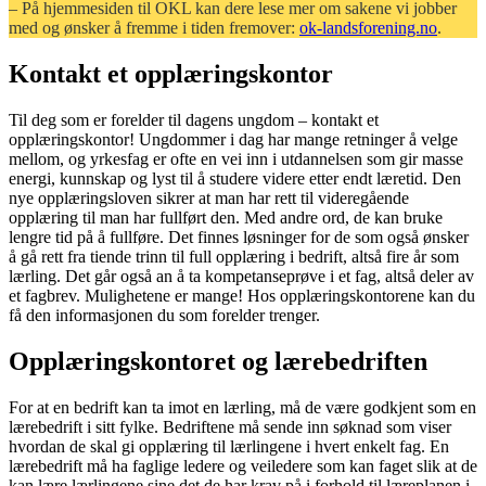
– På hjemmesiden til OKL kan dere lese mer om sakene vi jobber
med og ønsker å fremme i tiden fremover:
ok-landsforening.no
.
Kontakt et opplæringskontor
Til deg som er forelder til dagens ungdom – kontakt et
opplæringskontor! Ungdommer i dag har mange retninger å velge
mellom, og yrkesfag er ofte en vei inn i utdannelsen som gir masse
energi, kunnskap og lyst til å studere videre etter endt læretid. Den
nye opplæringsloven sikrer at man har rett til videregående
opplæring til man har fullført den. Med andre ord, de kan bruke
lengre tid på å fullføre. Det finnes løsninger for de som også ønsker
å gå rett fra tiende trinn til full opplæring i bedrift, altså fire år som
lærling. Det går også an å ta kompetanseprøve i et fag, altså deler av
et fagbrev. Mulighetene er mange! Hos opplæringskontorene kan du
få den informasjonen du som forelder trenger.
Opplæringskontoret og lærebedriften
For at en bedrift kan ta imot en lærling, må de være godkjent som en
lærebedrift i sitt fylke. Bedriftene må sende inn søknad som viser
hvordan de skal gi opplæring til lærlingene i hvert enkelt fag. En
lærebedrift må ha faglige ledere og veiledere som kan faget slik at de
kan lære lærlingene sine det de har krav på i forhold til læreplanen i