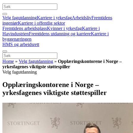
Velg fagutdanning
Karriere i yrkesfag
Arbeidsliv
Fremtidens
ingeniør
Karriere i offentlig sektor
Fremtidens arbeidsplass
Kvinner i yrkesfag
Karriere i
Havindustrien
Fremtidens utdanning og karriere
Karriere i
byggenæringen
HMS og arbeidsrett
Home
»
Velg fagutdanning
»
Opplæringskontorene i Norge –
yrkesfagenes viktigste støttespiller
Velg fagutdanning
Opplæringskontorene i Norge –
yrkesfagenes viktigste støttespiller