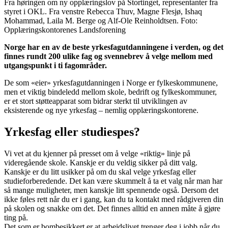
Fra høringen om ny opplæringslov på Stortinget, representanter fra
styret i OKL. Fra venstre Rebecca Thuv, Magne Flesjø, Ishaq
Mohammad, Laila M. Berge og Alf-Ole Reinholdtsen. Foto:
Opplæringskontorenes Landsforening
Norge har en av de beste yrkesfagutdanningene i verden, og det
finnes rundt 200 ulike fag og svennebrev å velge mellom med
utgangspunkt i ti fagområder.
De som «eier» yrkesfagutdanningen i Norge er fylkeskommunene,
men et viktig bindeledd mellom skole, bedrift og fylkeskommuner,
er et stort støtteapparat som bidrar sterkt til utviklingen av
eksisterende og nye yrkesfag – nemlig opplæringskontorene.
Yrkesfag eller studiespes?
Vi vet at du kjenner på presset om å velge «riktig» linje på
videregående skole. Kanskje er du veldig sikker på ditt valg.
Kanskje er du litt usikker på om du skal velge yrkesfag eller
studieforberedende. Det kan være skummelt å ta et valg når man har
så mange muligheter, men kanskje litt spennende også. Dersom det
ikke føles rett når du er i gang, kan du ta kontakt med rådgiveren din
på skolen og snakke om det. Det finnes alltid en annen måte å gjøre
ting på.
Det som er bombesikkert er at arbeidslivet trenger deg i jobb når du