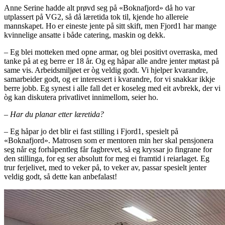
Anne Serine hadde alt prøvd seg på «Boknafjord» då ho var
utplassert på VG2, så då læretida tok til, kjende ho allereie
mannskapet. Ho er eineste jente på sitt skift, men Fjord1 har mange
kvinnelige ansatte i både catering, maskin og dekk.
– Eg blei motteken med opne armar, og blei positivt overraska, med
tanke på at eg berre er 18 år. Og eg håpar alle andre jenter møtast på
same vis. Arbeidsmiljøet er òg veldig godt. Vi hjelper kvarandre,
samarbeider godt, og er interessert i kvarandre, for vi snakkar ikkje
berre jobb. Eg synest i alle fall det er koseleg med eit avbrekk, der vi
òg kan diskutera privatlivet innimellom, seier ho.
– Har du planar etter læretida?
– Eg håpar jo det blir ei fast stilling i Fjord1, spesielt på
«Boknafjord». Matrosen som er mentoren min her skal pensjonera
seg når eg forhåpentleg får fagbrevet, så eg kryssar jo fingrane for
den stillinga, for eg ser absolutt for meg ei framtid i reiarlaget. Eg
trur ferjelivet, med to veker på, to veker av, passar spesielt jenter
veldig godt, så dette kan anbefalast!