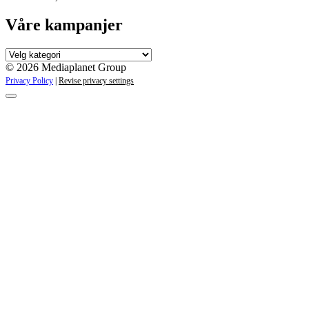
Våre kampanjer
Våre
kampanjer
© 2026 Mediaplanet Group
Privacy Policy
|
Revise privacy settings