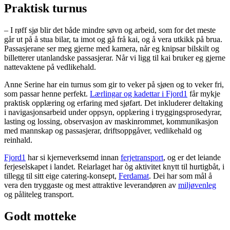
Praktisk turnus
– I røff sjø blir det både mindre søvn og arbeid, som for det meste
går ut på å stua bilar, ta imot og gå frå kai, og å vera utkikk på brua.
Passasjerane ser meg gjerne med kamera, når eg knipsar bilskilt og
billetterer utanlandske passasjerar. Når vi ligg til kai bruker eg gjerne
nattevaktene på vedlikehald.
Anne Serine har ein turnus som gir to veker på sjøen og to veker fri,
som passar henne perfekt.
Lærlingar og kadettar i Fjord1
får mykje
praktisk opplæring og erfaring med sjøfart. Det inkluderer deltaking
i navigasjonsarbeid under oppsyn, opplæring i tryggingsprosedyrar,
lasting og lossing, observasjon av maskinrommet, kommunikasjon
med mannskap og passasjerar, driftsoppgåver, vedlikehald og
reinhald.
Fjord1
har si kjerneverksemd innan
ferjetransport
, og er det leiande
ferjeselskapet i landet. Reiarlaget har òg aktivitet knytt til hurtigbåt, i
tillegg til sitt eige catering-konsept,
Ferdamat
. Dei har som mål å
vera den tryggaste og mest attraktive leverandøren av
miljøvenleg
og påliteleg transport.
Godt motteke