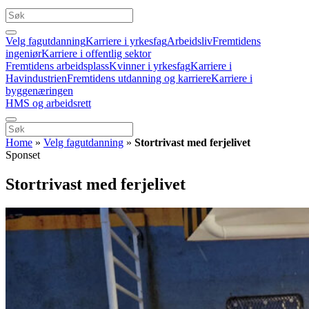
Velg fagutdanning
Karriere i yrkesfag
Arbeidsliv
Fremtidens
ingeniør
Karriere i offentlig sektor
Fremtidens arbeidsplass
Kvinner i yrkesfag
Karriere i
Havindustrien
Fremtidens utdanning og karriere
Karriere i
byggenæringen
HMS og arbeidsrett
Home
»
Velg fagutdanning
»
Stortrivast med ferjelivet
Sponset
Stortrivast med ferjelivet