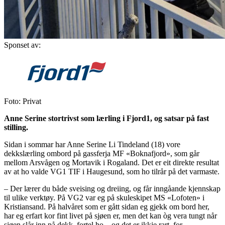
Sponset av:
Foto: Privat
Anne Serine stortrivst som lærling i Fjord1, og satsar på fast
stilling.
Sidan i sommar har Anne Serine Li Tindeland (18) vore
dekkslærling ombord på gassferja MF «Boknafjord», som går
mellom Arsvågen og Mortavik i Rogaland. Det er eit direkte resultat
av at ho valde VG1 TIF i Haugesund, som ho tilrår på det varmaste.
– Der lærer du både sveising og dreiing, og får inngåande kjennskap
til ulike verktøy. På VG2 var eg på skuleskipet MS «Lofoten» i
Kristiansand. På halvåret som er gått sidan eg gjekk om bord her,
har eg erfart kor fint livet på sjøen er, men det kan òg vera tungt når
sjøen slår inn på dekk, fortel ho – og det er ikkje rart, for