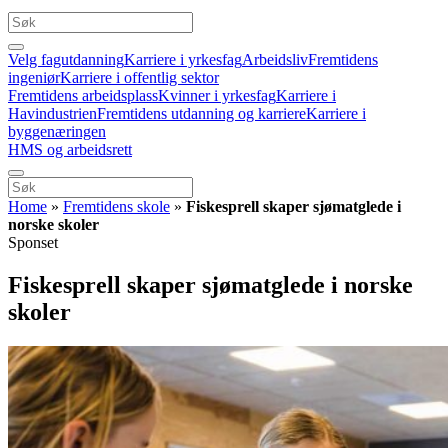
Velg fagutdanning
Karriere i yrkesfag
Arbeidsliv
Fremtidens
ingeniør
Karriere i offentlig sektor
Fremtidens arbeidsplass
Kvinner i yrkesfag
Karriere i
Havindustrien
Fremtidens utdanning og karriere
Karriere i
byggenæringen
HMS og arbeidsrett
Home
»
Fremtidens skole
»
Fiskesprell skaper sjømatglede i
norske skoler
Sponset
Fiskesprell skaper sjømatglede i norske
skoler