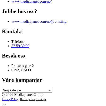
www.mediaplanet.com/no/
Jobbe hos oss?
www.mediaplanet.com/no/job-listing
Kontakt
Telefon:
22 59 30 00
Besøk oss
Prinsens gate 2
0152, OSLO
Våre kampanjer
Våre
kampanjer
© 2026 Mediaplanet Group
Privacy Policy
|
Revise privacy settings