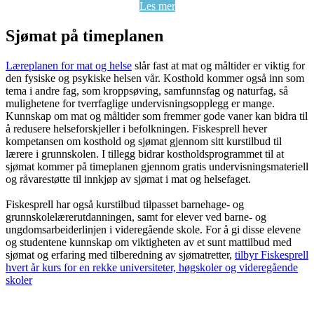
Les mer
Sjømat på timeplanen
Læreplanen for mat og helse
slår fast at mat og måltider er viktig for
den fysiske og psykiske helsen vår. Kosthold kommer også inn som
tema i andre fag, som kroppsøving, samfunnsfag og naturfag, så
mulighetene for tverrfaglige undervisningsopplegg er mange.
Kunnskap om mat og måltider som fremmer gode vaner kan bidra til
å redusere helseforskjeller i befolkningen. Fiskesprell hever
kompetansen om kosthold og sjømat gjennom sitt kurstilbud til
lærere i grunnskolen. I tillegg bidrar kostholdsprogrammet til at
sjømat kommer på timeplanen gjennom gratis undervisningsmateriell
og råvarestøtte til innkjøp av sjømat i mat og helsefaget.
Fiskesprell har også kurstilbud tilpasset barnehage- og
grunnskolelærerutdanningen, samt for elever ved barne- og
ungdomsarbeiderlinjen i videregående skole. For å gi disse elevene
og studentene kunnskap om viktigheten av et sunt mattilbud med
sjømat og erfaring med tilberedning av sjømatretter,
tilbyr Fiskesprell
hvert år kurs for en rekke universiteter, høgskoler og videregående
skoler