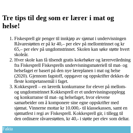
Tre tips til deg som er lærer i mat og
helse!
Fiskesprell gir penger til innkjøp av sjømat i undervisningen
Råvarestøtten er på kr 40,– per elev på mellomtrinnet og kr
65,– per elev på ungdomstrinnet. Skolen kan søke støtte hvert
skoleår.
Hver skole kan få tilsendt gratis kokebøker og lærerveiledning
fra Fiskesprell Fiskesprells undervisningsmateriell til mat- og
helsefaget er basert på den nye læreplanen i mat og helse
(2020). Gjennom fagstoff, oppgaver og oppskrifter dekkes de
fleste kompetansemål i faget.
Kokkesprell – en lærerik konkurranse for elever på mellom-
og ungdomstrinnet Kokkesprell er et undervisningsopplegg
og konkurranse til mat- og helsefaget, hvor elevene
samarbeider om å komponere sine egne oppskrifter med
sjømat. Vinnerne mottar kr 10.000,- til klassekassen, samt en
sjømatfest i regi av Fiskesprell. Kokkesprell gir, i tillegg til
den ordinære råvarestøtten, kr 40,- i støtte per elev som deltar.
Fakta