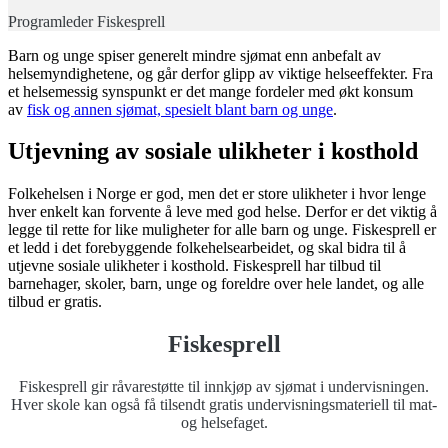
Programleder Fiskesprell
Barn og unge spiser generelt mindre sjømat enn anbefalt av
helsemyndighetene, og går derfor glipp av viktige helseeffekter. Fra
et helsemessig synspunkt er det mange fordeler med økt konsum
av
fisk og annen sjømat, spesielt blant barn og unge
.
Utjevning av sosiale ulikheter i kosthold
Folkehelsen i Norge er god, men det er store ulikheter i hvor lenge
hver enkelt kan forvente å leve med god helse. Derfor er det viktig å
legge til rette for like muligheter for alle barn og unge. Fiskesprell er
et ledd i det forebyggende folkehelsearbeidet, og skal bidra til å
utjevne sosiale ulikheter i kosthold. Fiskesprell har tilbud til
barnehager, skoler, barn, unge og foreldre over hele landet, og alle
tilbud er gratis.
Fiskesprell
Fiskesprell gir råvarestøtte til innkjøp av sjømat i undervisningen.
Hver skole kan også få tilsendt gratis undervisningsmateriell til mat-
og helsefaget.