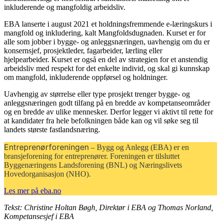
inkluderende og mangfoldig arbeidsliv.
EBA lanserte i august 2021 et holdningsfremmende e-læringskurs i
mangfold og inkludering, kalt Mangfoldsdugnaden. Kurset er for
alle som jobber i bygge- og anleggsnæringen, uavhengig om du er
konsernsjef, prosjektleder, fagarbeider, lærling eller
hjelpearbeider. Kurset er også en del av strategien for et anstendig
arbeidsliv med respekt for det enkelte individ, og skal gi kunnskap
om mangfold, inkluderende oppførsel og holdninger.
Uavhengig av størrelse eller type prosjekt trenger bygge- og
anleggsnæringen godt tilfang på en bredde av kompetanseområder
og en bredde av ulike mennesker. Derfor legger vi aktivt til rette for
at kandidater fra hele befolkningen både kan og vil søke seg til
landets største fastlandsnæring.
Entreprenørforeningen
– Bygg og Anlegg (EBA) er en
bransjeforening for entreprenører. Foreningen er tilsluttet
Byggenæringens Landsforening (BNL) og Næringslivets
Hovedorganisasjon (NHO).
Les mer på eba.no
Tekst: Christine Holtan Bøgh, Direktør i EBA og Thomas Norland,
Kompetansesjef i EBA