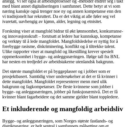
anlegg. Vi ser også at arbeidsprosesser og -metoder endrer seg i takt
med blant annet digitaliseringen i samfunnet. Dette betyr at vi som
næring kanskje også trenger noe ny og annen kompetanse enn den
vi tradisjonelt har rekruttert. Da er det viktig at alle føler seg vel
ivaretatt, uavhengig av kjønn, alder, legning og etnisitet.
Forskning viser at mangfold bidrar til økt lønnsomhet, konkurranse-
og innovasjonskraft – forutsatt at ledere har kunnskap, kompetanse
og verktøy til å lede mangfoldet. Mangfoldsledelse er nyttig for å
forebygge rasisme, diskriminering, konflikt og å tiltrekke talent.
Ulike rapporter viser at mangfold og likestilling krever spesielt
oppmerksomhet i bygge- og anleggsnæringen. Ifølge tall fra BNL
har nesten en tredjedel av arbeidstakerne utenlandsk bakgrunn.
Det største mangfoldet er på byggeplasser og i jobber som er
prosjektbasert. Samtidig viser undersøkelser at det er få kvinner i
dette mangfoldet. Mangfoldet representerer menn med ulik
bakgrunn og fagkompetanser. De fleste kvinnene som jobber i
bygge- og anleggsnæringen, jobber på funksjonærnivå. Det er få
kvinner blant fagarbeidere og det samme gjelder blant toppledere.
Et inkluderende og mangfoldig arbeidsliv
Bygge- og anleggsnæringen, som Norges største fastlands- og
distriktsnæring, er helt sentral i samfunnets målsetting om et