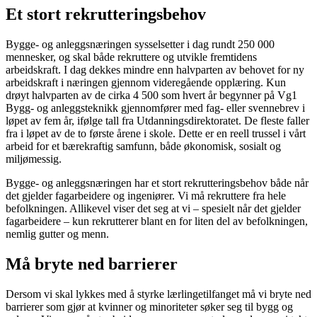
Et stort rekrutteringsbehov
Bygge- og anleggsnæringen sysselsetter i dag rundt 250 000
mennesker, og skal både rekruttere og utvikle fremtidens
arbeidskraft. I dag dekkes mindre enn halvparten av behovet for ny
arbeidskraft i næringen gjennom videregående opplæring. Kun
drøyt halvparten av de cirka 4 500 som hvert år begynner på Vg1
Bygg- og anleggsteknikk gjennomfører med fag- eller svennebrev i
løpet av fem år, ifølge tall fra Utdanningsdirektoratet. De fleste faller
fra i løpet av de to første årene i skole. Dette er en reell trussel i vårt
arbeid for et bærekraftig samfunn, både økonomisk, sosialt og
miljømessig.
Bygge- og anleggsnæringen har et stort rekrutteringsbehov både når
det gjelder fagarbeidere og ingeniører. Vi må rekruttere fra hele
befolkningen. Allikevel viser det seg at vi – spesielt når det gjelder
fagarbeidere – kun rekrutterer blant en for liten del av befolkningen,
nemlig gutter og menn.
Må bryte ned barrierer
Dersom vi skal lykkes med å styrke lærlingetilfanget må vi bryte ned
barrierer som gjør at kvinner og minoriteter søker seg til bygg og