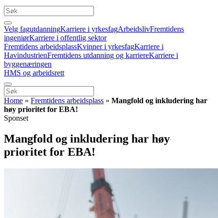
Velg fagutdanning
Karriere i yrkesfag
Arbeidsliv
Fremtidens
ingeniør
Karriere i offentlig sektor
Fremtidens arbeidsplass
Kvinner i yrkesfag
Karriere i
Havindustrien
Fremtidens utdanning og karriere
Karriere i
byggenæringen
HMS og arbeidsrett
Home
»
Fremtidens arbeidsplass
»
Mangfold og inkludering har
høy prioritet for EBA!
Sponset
Mangfold og inkludering har høy
prioritet for EBA!