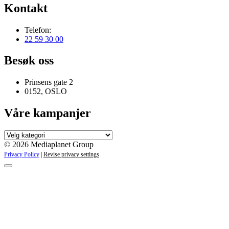
Kontakt
Telefon:
22 59 30 00
Besøk oss
Prinsens gate 2
0152, OSLO
Våre kampanjer
Våre
kampanjer
© 2026 Mediaplanet Group
Privacy Policy
|
Revise privacy settings