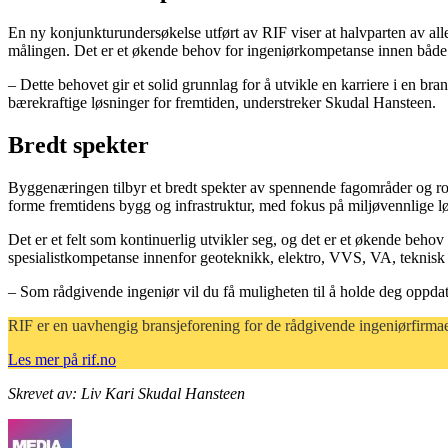
En ny konjunkturundersøkelse utført av RIF viser at halvparten av alle 
målingen. Det er et økende behov for ingeniørkompetanse innen både 
– Dette behovet gir et solid grunnlag for å utvikle en karriere i en bra
bærekraftige løsninger for fremtiden, understreker Skudal Hansteen.
Bredt spekter
Byggenæringen tilbyr et bredt spekter av spennende fagområder og roll
forme fremtidens bygg og infrastruktur, med fokus på miljøvennlige løs
Det er et felt som kontinuerlig utvikler seg, og det er et økende beho
spesialistkompetanse innenfor geoteknikk, elektro, VVS, VA, teknisk 
– Som rådgivende ingeniør vil du få muligheten til å holde deg oppda
RIF er en uavhengig bransjeforening for de rådgivende ingeniørfirma
Les mer på rif.no
Skrevet av: Liv Kari Skudal Hansteen