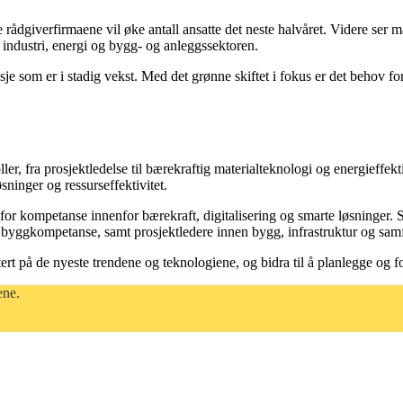
rådgiverfirmaene vil øke antall ansatte det neste halvåret. Videre ser m
industri, energi og bygg- og anleggssektoren.
nsje som er i stadig vekst. Med det grønne skiftet i fokus er det behov fo
er, fra prosjektledelse til bærekraftig materialteknologi og energieffe
ninger og ressurseffektivitet.
v for kompetanse innenfor bærekraft, digitalisering og smarte løsninger.
byggkompetanse, samt prosjektledere innen bygg, infrastruktur og samfer
tert på de nyeste trendene og teknologiene, og bidra til å planlegge o
ene.