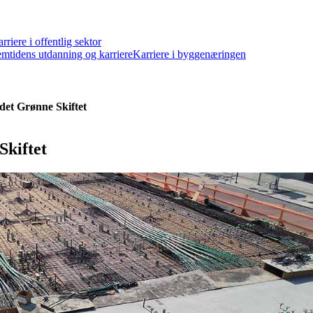
rriere i offentlig sektor
emtidens utdanning og karriere
Karriere i byggenæringen
det Grønne Skiftet
Skiftet