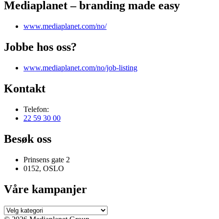
Mediaplanet – branding made easy
www.mediaplanet.com/no/
Jobbe hos oss?
www.mediaplanet.com/no/job-listing
Kontakt
Telefon:
22 59 30 00
Besøk oss
Prinsens gate 2
0152, OSLO
Våre kampanjer
Våre
kampanjer