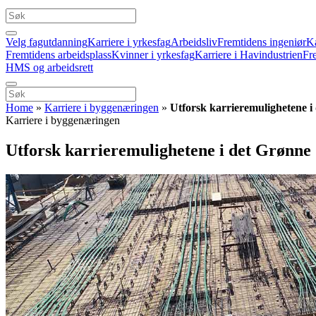
Velg fagutdanning
Karriere i yrkesfag
Arbeidsliv
Fremtidens ingeniør
Ka
Fremtidens arbeidsplass
Kvinner i yrkesfag
Karriere i Havindustrien
Fr
HMS og arbeidsrett
Home
»
Karriere i byggenæringen
»
Utforsk karrieremulighetene i 
Karriere i byggenæringen
Utforsk karrieremulighetene i det Grønne 