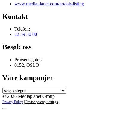
www.mediaplanet.com/no/job-listing
Kontakt
Telefon:
22 59 30 00
Besøk oss
Prinsens gate 2
0152, OSLO
Våre kampanjer
Våre
kampanjer
© 2026 Mediaplanet Group
Privacy Policy
|
Revise privacy settings