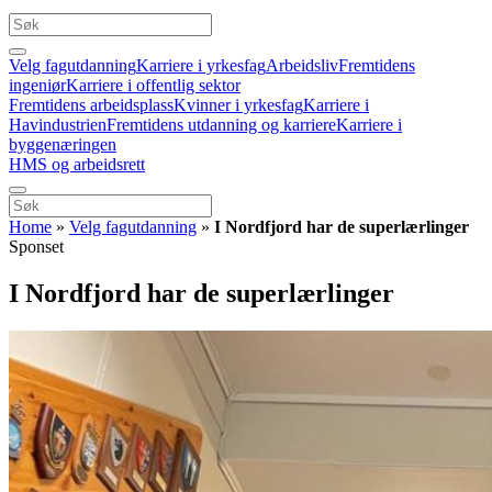
Velg fagutdanning
Karriere i yrkesfag
Arbeidsliv
Fremtidens
ingeniør
Karriere i offentlig sektor
Fremtidens arbeidsplass
Kvinner i yrkesfag
Karriere i
Havindustrien
Fremtidens utdanning og karriere
Karriere i
byggenæringen
HMS og arbeidsrett
Home
»
Velg fagutdanning
»
I Nordfjord har de superlærlinger
Sponset
I Nordfjord har de superlærlinger