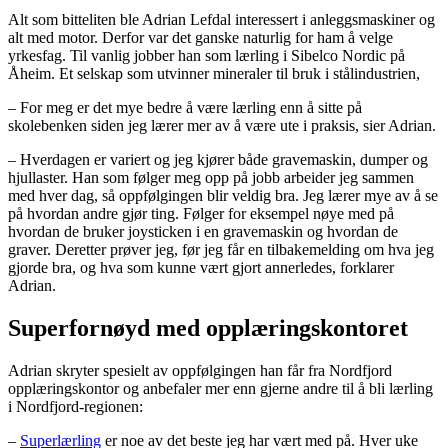
Alt som bitteliten ble Adrian Lefdal interessert i anleggsmaskiner og
alt med motor. Derfor var det ganske naturlig for ham å velge
yrkesfag. Til vanlig jobber han som lærling i Sibelco Nordic på
Åheim. Et selskap som utvinner mineraler til bruk i stålindustrien,
– For meg er det mye bedre å være lærling enn å sitte på
skolebenken siden jeg lærer mer av å være ute i praksis, sier Adrian.
– Hverdagen er variert og jeg kjører både gravemaskin, dumper og
hjullaster. Han som følger meg opp på jobb arbeider jeg sammen
med hver dag, så oppfølgingen blir veldig bra. Jeg lærer mye av å se
på hvordan andre gjør ting. Følger for eksempel nøye med på
hvordan de bruker joysticken i en gravemaskin og hvordan de
graver. Deretter prøver jeg, før jeg får en tilbakemelding om hva jeg
gjorde bra, og hva som kunne vært gjort annerledes, forklarer
Adrian.
Superfornøyd med opplæringskontoret
Adrian skryter spesielt av oppfølgingen han får fra Nordfjord
opplæringskontor og anbefaler mer enn gjerne andre til å bli lærling
i Nordfjord-regionen:
–
Superlærling
er noe av det beste jeg har vært med på. Hver uke