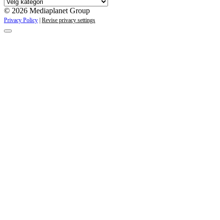
Våre
kampanjer
© 2026 Mediaplanet Group
Privacy Policy
|
Revise privacy settings