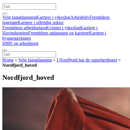
Velg fagutdanning
Karriere i yrkesfag
Arbeidsliv
Fremtidens
ingeniør
Karriere i offentlig sektor
Fremtidens arbeidsplass
Kvinner i yrkesfag
Karriere i
Havindustrien
Fremtidens utdanning og karriere
Karriere i
byggenæringen
HMS og arbeidsrett
Home
»
Velg fagutdanning
»
I Nordfjord har de superlærlinger
»
Nordfjord_hoved
Nordfjord_hoved