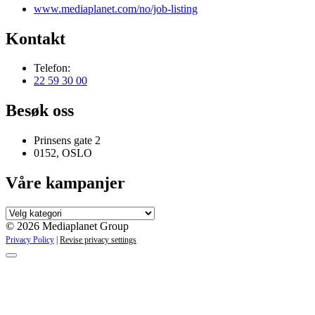
www.mediaplanet.com/no/job-listing
Kontakt
Telefon:
22 59 30 00
Besøk oss
Prinsens gate 2
0152, OSLO
Våre kampanjer
Våre
kampanjer
© 2026 Mediaplanet Group
Privacy Policy
|
Revise privacy settings